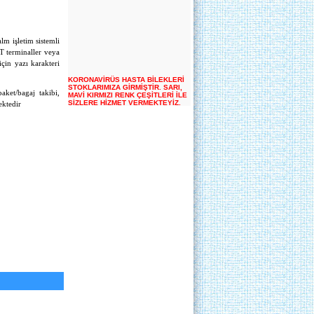
lm işletim sistemli
PT terminaller veya
için yazı karakteri
KORONAVİRÜS HASTA BİLEKLERİ
STOKLARIMIZA GİRMİŞTİR. SARI,
MAVİ KIRMIZI RENK ÇEŞİTLERİ İLE
aket/bagaj takibi,
SİZLERE HİZMET VERMEKTEYİZ.
ektedir
Orsa
Atelsan
Nexus
Posnet
Mobis
Mobit
dy barkod
bilkur
ankara barkod
otomasyon
perkon
bilkur