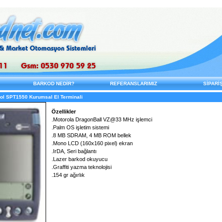
BARKOD NEDİR?
REFERANSLARIMIZ
SİPARİ
l SPT1550 Kurumsal El Terminali
Özellikler
.Motorola DragonBall VZ@33 MHz işlemci
.Palm OS işletim sistemi
.8 MB SDRAM, 4 MB ROM bellek
.Mono LCD (160x160 pixel) ekran
.IrDA, Seri bağlantı
.Lazer barkod okuyucu
.Graffiti yazma teknolojisi
.154 gr ağırlık