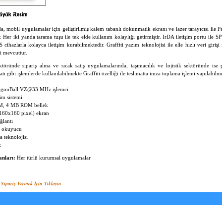
 mobil uygulamalar için geliştirilmiş kalem tabanlı dokunmatik ekranı ve lazer tarayıcısı ile Pa
r. Her iki yanda tarama tuşu ile tek elde kullanım kolaylığı getirmiştir. IrDA iletişim portu ile S
cihazlarla kolayca iletişim kurabilmektedir. Graffiti yazım teknolojisi ile elle hızlı veri girişi 
i mevcuttur.
töründe sipariş alma ve sıcak satış uygulamalarında, taşımacılık ve lojistik sektöründe ise p
atı gibi işlemlerde kullanılabilmekte Graffiti özelliği ile teslimatta imza toplama işlemi yapılabilm
agonBall VZ@33 MHz işlemci
im sistemi
, 4 MB ROM bellek
60x160 pixel) ekran
ğlantı
d okuyucu
a teknolojisi
k
anları:
Her türlü kurumsal uygulamalar
ipariş Vermek İçin Tıklayın