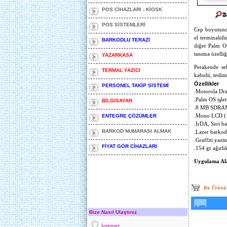
POS CİHAZLARI - KİOSK
POS SİSTEMLERİ
Cep boyutunda,
el terminalidi
BARKODLU TERAZİ
diğer Palm OS 
tanıma özelliğ
YAZARKASA
Perakende sek
TERMAL YAZICI
kabulü, teslim
Özellikler
PERSONEL TAKİP SİSTEMİ
.Motorola Dr
.Palm OS işlet
BİLGİSAYAR
.8 MB SDRAM
ENTEGRE ÇÖZÜMLER
.Mono LCD (1
.IrDA, Seri ba
BARKOD NUMARASI ALMAK
.Lazer barko
.Graffiti yazm
FİYAT GÖR CİHAZLARI
.154 gr ağırlı
Uygulama Al
Bu Ürünü S
Bize Nasıl Ulaştınız
İnternet